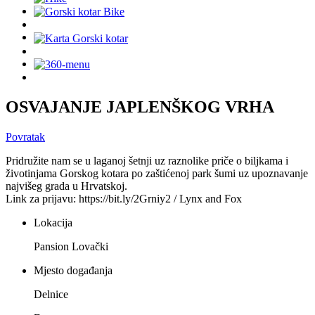
OSVAJANJE JAPLENŠKOG VRHA
Povratak
Pridružite nam se u laganoj šetnji uz raznolike priče o biljkama i
životinjama Gorskog kotara po zaštićenoj park šumi uz upoznavanje
najvišeg grada u Hrvatskoj.
Link za prijavu: https://bit.ly/2Grniy2 / Lynx and Fox
Lokacija
Pansion Lovački
Mjesto događanja
Delnice