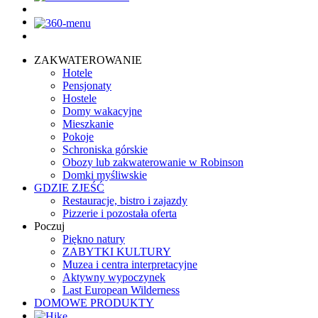
ZAKWATEROWANIE
Hotele
Pensjonaty
Hostele
Domy wakacyjne
Mieszkanie
Pokoje
Schroniska górskie
Obozy lub zakwaterowanie w Robinson
Domki myśliwskie
GDZIE ZJEŚĆ
Restauracje, bistro i zajazdy
Pizzerie i pozostała oferta
Poczuj
Piękno natury
ZABYTKI KULTURY
Muzea i centra interpretacyjne
Aktywny wypoczynek
Last European Wilderness
DOMOWE PRODUKTY