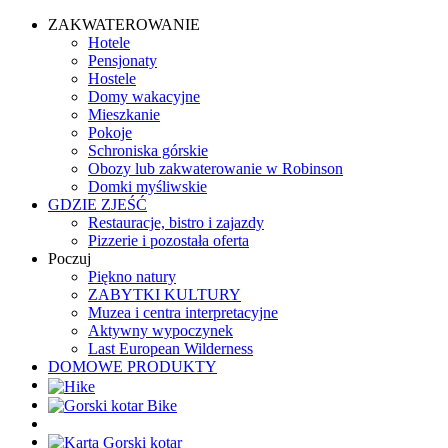
ZAKWATEROWANIE
Hotele
Pensjonaty
Hostele
Domy wakacyjne
Mieszkanie
Pokoje
Schroniska górskie
Obozy lub zakwaterowanie w Robinson
Domki myśliwskie
GDZIE ZJEŚĆ
Restauracje, bistro i zajazdy
Pizzerie i pozostała oferta
Poczuj
Piękno natury
ZABYTKI KULTURY
Muzea i centra interpretacyjne
Aktywny wypoczynek
Last European Wilderness
DOMOWE PRODUKTY