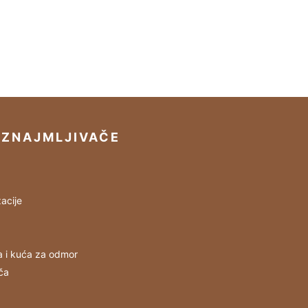
IZNAJMLJIVAČE
acije
a i kuća za odmor
ča