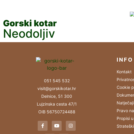
Gorski kotar
Neodoljiv
INFO
Kontakt
Privatno
051 545 532
Cookie p
visit@gorskikotar.hr
Dokumen
Delnice, 51 300
Natječaji
Lujzinska cesta 47/1
Pravo na
OIB 56750724488
Propisi u
Stratešk