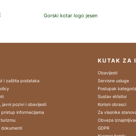
KUTAK ZA 
Obavijesti
st i zaštita podataka
Servisne usluge
olicy
Postupak kategoriz
ti
Sustav eVisitor
, javni pozivi i obavijesti
Korisni obrasci
 pristup informacijama
Za vlasnike stanov
 turizmu
Obveze iznajmljiva
i dokumenti
GDPR
Kvarner family