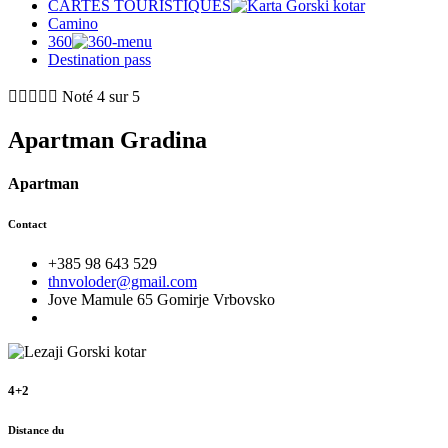
CARTES TOURISTIQUES
Camino
360
Destination pass





Noté 4 sur 5
Apartman Gradina
Apartman
Contact
+385 98 643 529
thnvoloder@gmail.com
Jove Mamule 65 Gomirje Vrbovsko
4+2
Distance du