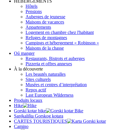
HÉBERGEMENTS
Hôtels
Pensions
Auberges de jeunesse
Maisons de vacances
Appartements
Logement en chambre chez l'habitant
Refuges de montagnes
Campings et hébergement « Robinson »
Maisons de la chasse
Oú manger
Restaurants, Bistrots et auberges
Pizzeria et offres annexes
À la découverte
Les beautés naturalles
Sites culturels
Musées et centres d’interprétation
Repos actif
Last European Wilderness
Produits locaux
Hike
Gorski kotar bike
Sanjkališta Gorskog kotara
CARTES TOURISTIQUES
Camino