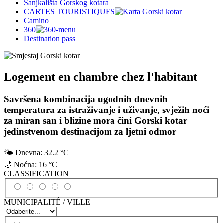
Sanjkališta Gorskog kotara
CARTES TOURISTIQUES
Camino
360
Destination pass
Logement en chambre chez l'habitant
Savršena kombinacija ugodnih dnevnih
temperatura za istraživanje i uživanje, svježih noći
za miran san i blizine mora čini Gorski kotar
jedinstvenom destinacijom za ljetni odmor
🌤
Dnevna:
32.2 °C
🌙
Noćna:
16 °C
CLASSIFICATION
MUNICIPALITÉ / VILLE