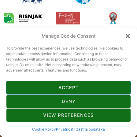
Manage Cookie Consent
To provide the best experiences, we use technologies like cookies to
store and/or access device information. Consenting to these
technologies will allow us to process data such as browsing behavior or
unique IDs on this site. Not consenting or withdrawing consent, may
adversely affect certain features and functions.
ACCEPT
DENY
VIEW PREFERENCES
© 2022 Tourist board Gorski kotar. All rights reserved. Official page of
Gorski kotar.
CroSpot
Cookie Policy
Privatnost i zaštita podataka