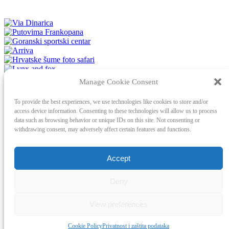
Manage Cookie Consent
To provide the best experiences, we use technologies like cookies to store and/or
access device information. Consenting to these technologies will allow us to process
data such as browsing behavior or unique IDs on this site. Not consenting or
withdrawing consent, may adversely affect certain features and functions.
Accept
Deny
© 2022 Tourist board Gorski kotar. All rights
reserved. Official page of Gorski kotar.
View preferences
CroSpot
Cookie Policy
Privatnost i zaštita podataka