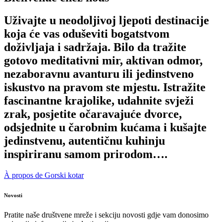
Uživajte u neodoljivoj ljepoti destinacije
koja će vas oduševiti bogatstvom
doživljaja i sadržaja. Bilo da tražite
gotovo meditativni mir, aktivan odmor,
nezaboravnu avanturu ili jedinstveno
iskustvo na pravom ste mjestu. Istražite
fascinantne krajolike, udahnite svježi
zrak, posjetite očaravajuće dvorce,
odsjednite u čarobnim kućama i kušajte
jedinstvenu, autentičnu kuhinju
inspiriranu samom prirodom….
À propos de Gorski kotar
Novosti
Pratite naše društvene mreže i sekciju novosti gdje vam donosimo