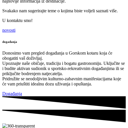
najnovije informacija iz destinacije.
Svakako nam sugerirajte teme o kojima biste voljeli saznati više.
U kontaktu smo!
novosti
događanja
Donosimo vam pregled događanja u Gorskom kotaru koja će
obogatiti vaš doživljaj.
Upoznajte naše običaje, tradiciju i bogatu gastronomiju. Uključite se
i budite aktivan sudionik u sportsko-rekreativnim događanjima ili se
priključite bodrenjem natjecatelja.
Pridružite se neodoljivim kulturno-zabavnim manifestacijama koje
će vam priuštiti idealnu dozu uživanja i opuštanja.
Događanja