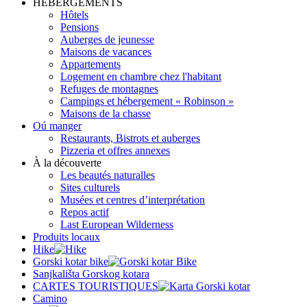
HÉBERGEMENTS
Hôtels
Pensions
Auberges de jeunesse
Maisons de vacances
Appartements
Logement en chambre chez l'habitant
Refuges de montagnes
Campings et hébergement « Robinson »
Maisons de la chasse
Oú manger
Restaurants, Bistrots et auberges
Pizzeria et offres annexes
À la découverte
Les beautés naturalles
Sites culturels
Musées et centres d’interprétation
Repos actif
Last European Wilderness
Produits locaux
Hike
Gorski kotar bike
Sanjkališta Gorskog kotara
CARTES TOURISTIQUES
Camino