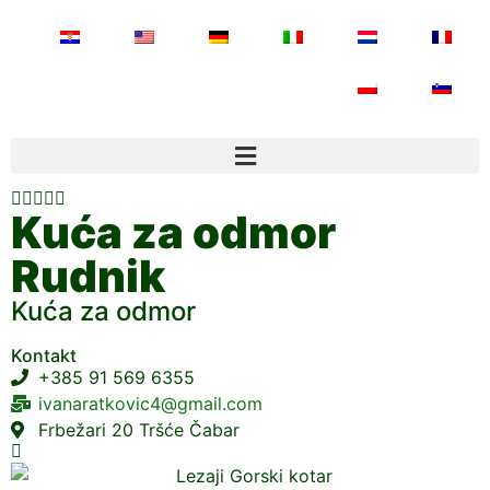





Kuća za odmor
Rudnik
Kuća za odmor
Kontakt
+385 91 569 6355
ivanaratkovic4@gmail.com
Frbežari 20 Tršće Čabar