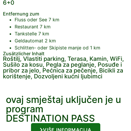
6+0
Entfernung zum
Fluss oder See
7 km
Restaurant
7 km
Tankstelle
7 km
Geldautomat
2 km
Schlitten- oder Skipiste
manje od 1 km
Zusätzlicher Inhalt
Roštilj, Vlastiti parking, Terasa, Kamin, WiFi,
Sušilo za kosu, Pegla za peglanje, Posuđe i
pribor za jelo, Pećnica za pečenje, Bicikli za
korištenje, Dozvoljeni kućni ljubimci
ovaj smještaj uključen je u
program
DESTINATION PASS
VIŠE INFORMACIJA