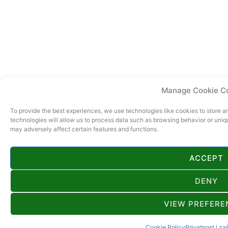
Manage Cookie C
To provide the best experiences, we use technologies like cookies to store 
technologies will allow us to process data such as browsing behavior or uniq
may adversely affect certain features and functions.
ACCEPT
DENY
VIEW PREFERE
Cookie Policy
Privatnost i za