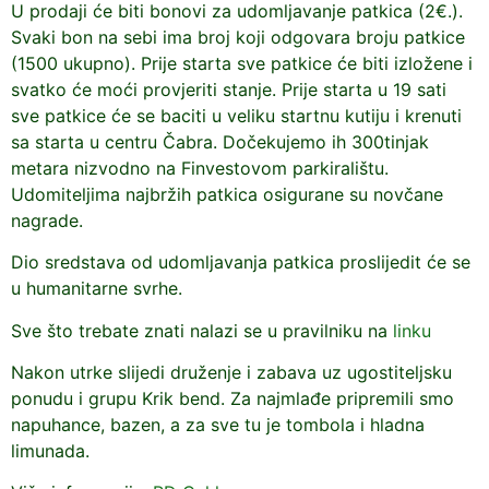
U prodaji će biti bonovi za udomljavanje patkica (2€.).
Svaki bon na sebi ima broj koji odgovara broju patkice
(1500 ukupno). Prije starta sve patkice će biti izložene i
svatko će moći provjeriti stanje. Prije starta u 19 sati
sve patkice će se baciti u veliku startnu kutiju i krenuti
sa starta u centru Čabra. Dočekujemo ih 300tinjak
metara nizvodno na Finvestovom parkiralištu.
Udomiteljima najbržih patkica osigurane su novčane
nagrade.
Dio sredstava od udomljavanja patkica proslijedit će se
u humanitarne svrhe.
Sve što trebate znati nalazi se u pravilniku na
linku
Nakon utrke slijedi druženje i zabava uz ugostiteljsku
ponudu i grupu Krik bend. Za najmlađe pripremili smo
napuhance, bazen, a za sve tu je tombola i hladna
limunada.