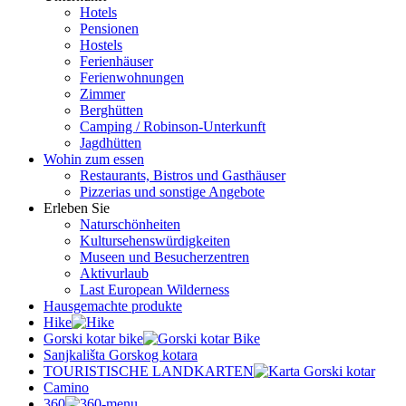
Hotels
Pensionen
Hostels
Ferienhäuser
Ferienwohnungen
Zimmer
Berghütten
Camping / Robinson-Unterkunft
Jagdhütten
Wohin zum essen
Restaurants, Bistros und Gasthäuser
Pizzerias und sonstige Angebote
Erleben Sie
Naturschönheiten
Kultursehenswürdigkeiten
Museen und Besucherzentren
Aktivurlaub
Last European Wilderness
Hausgemachte produkte
Hike
Gorski kotar bike
Sanjkališta Gorskog kotara
TOURISTISCHE LANDKARTEN
Camino
360