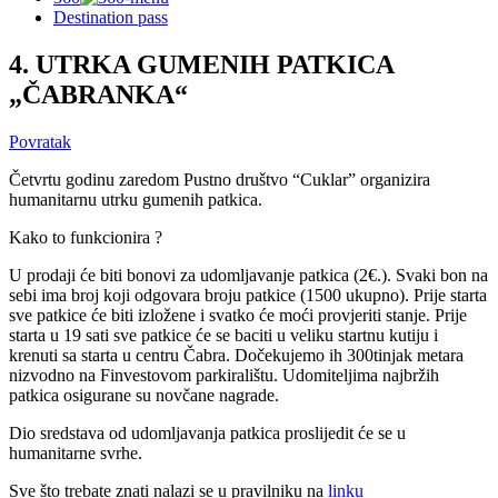
Destination pass
4. UTRKA GUMENIH PATKICA
„ČABRANKA“
Povratak
Četvrtu godinu zaredom Pustno društvo “Cuklar” organizira
humanitarnu utrku gumenih patkica.
Kako to funkcionira ?
U prodaji će biti bonovi za udomljavanje patkica (2€.). Svaki bon na
sebi ima broj koji odgovara broju patkice (1500 ukupno). Prije starta
sve patkice će biti izložene i svatko će moći provjeriti stanje. Prije
starta u 19 sati sve patkice će se baciti u veliku startnu kutiju i
krenuti sa starta u centru Čabra. Dočekujemo ih 300tinjak metara
nizvodno na Finvestovom parkiralištu. Udomiteljima najbržih
patkica osigurane su novčane nagrade.
Dio sredstava od udomljavanja patkica proslijedit će se u
humanitarne svrhe.
Sve što trebate znati nalazi se u pravilniku na
linku