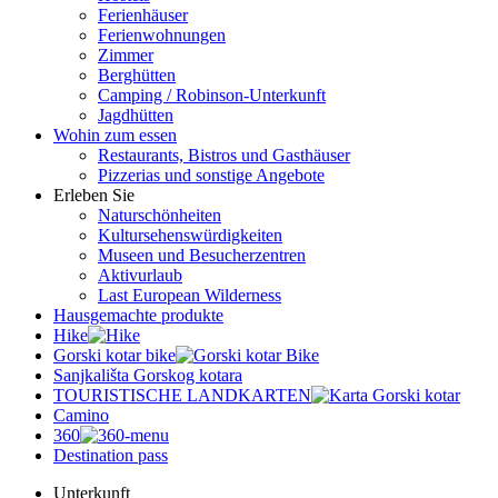
Ferienhäuser
Ferienwohnungen
Zimmer
Berghütten
Camping / Robinson-Unterkunft
Jagdhütten
Wohin zum essen
Restaurants, Bistros und Gasthäuser
Pizzerias und sonstige Angebote
Erleben Sie
Naturschönheiten
Kultursehenswürdigkeiten
Museen und Besucherzentren
Aktivurlaub
Last European Wilderness
Hausgemachte produkte
Hike
Gorski kotar bike
Sanjkališta Gorskog kotara
TOURISTISCHE LANDKARTEN
Camino
360
Destination pass
Unterkunft