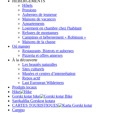
HÉBERGEMENTS
Hôtels
Pensions
Auberges de jeunesse
Maisons de vacances
Appartements
Logement en chambre chez l'habitant
Refuges de montagnes
Campings et hébergement « Robinson »
Maisons de la chasse
Oú manger
Restaurants, Bistrots et auberges
Pizzeria et offres annexes
À la découverte
Les beautés naturalles
Sites culturels
Musées et centres d’interprétation
Repos actif
Last European Wilderness
Produits locaux
Hike
Gorski kotar bike
Sanjkališta Gorskog kotara
CARTES TOURISTIQUES
Camino