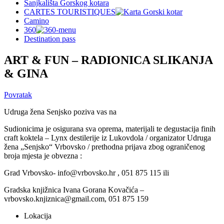
Sanjkališta Gorskog kotara
CARTES TOURISTIQUES
Camino
360
Destination pass
ART & FUN – RADIONICA SLIKANJA
& GINA
Povratak
Udruga žena Senjsko poziva vas na
Sudionicima je osigurana sva oprema, materijali te degustacija finih
craft koktela – Lynx destilerije iz Lukovdola / organizator Udruga
žena „Senjsko“ Vrbovsko / prethodna prijava zbog ograničenog
broja mjesta je obvezna :
Grad Vrbovsko- info@vrbovsko.hr , 051 875 115 ili
Gradska knjižnica Ivana Gorana Kovačića –
vrbovsko.knjiznica@gmail.com, 051 875 159
Lokacija