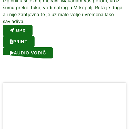
izginuli u snježnoj mećavi. Makadam vas potom, kroz
šumu preko Tuka, vodi natrag u Mrkopalj. Ruta je duga,
ali nije zahtjevna te je uz malo volje i vremena lako
savladiva.
.GPX
PRINT
AUDIO VODIČ