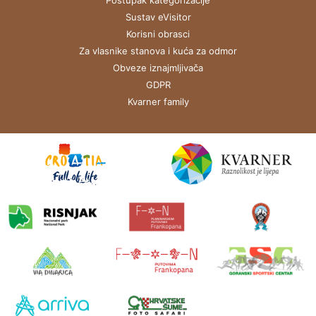
Postupak kategorizacije
Sustav eVisitor
Korisni obrasci
Za vlasnike stanova i kuća za odmor
Obveze iznajmljivača
GDPR
Kvarner family