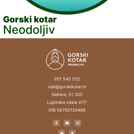
Gorski kotar
Neodoljiv
051 545 532
visit@gorskikotar.hr
Delnice, 51 300
Lujzinska cesta 47/1
OIB 56750724488