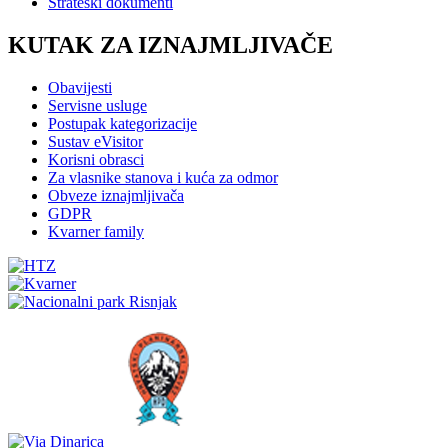
Strateški dokumenti
KUTAK ZA IZNAJMLJIVAČE
Obavijesti
Servisne usluge
Postupak kategorizacije
Sustav eVisitor
Korisni obrasci
Za vlasnike stanova i kuća za odmor
Obveze iznajmljivača
GDPR
Kvarner family