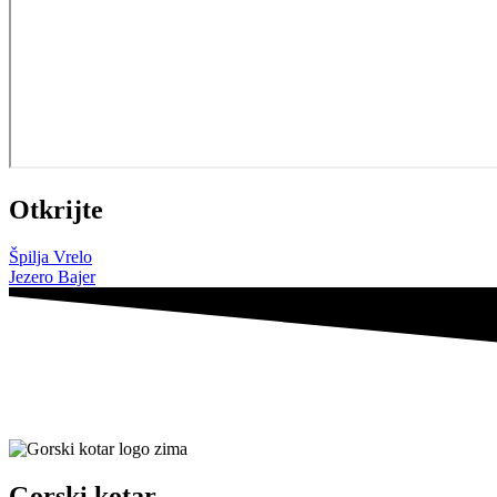
Otkrijte
Špilja Vrelo
Jezero Bajer
Gorski kotar