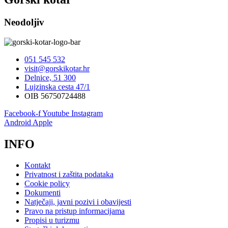
Neodoljiv
051 545 532
visit@gorskikotar.hr
Delnice, 51 300
Lujzinska cesta 47/1
OIB 56750724488
Facebook-f
Youtube
Instagram
Android
Apple
INFO
Kontakt
Privatnost i zaštita podataka
Cookie policy
Dokumenti
Natječaji, javni pozivi i obavijesti
Pravo na pristup informacijama
Propisi u turizmu