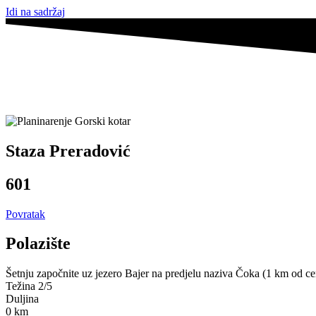
Idi na sadržaj
Staza Preradović
601
Povratak
Polazište
Šetnju započnite uz jezero Bajer na predjelu naziva Čoka (1 km od ce
Težina 2/5
Duljina
0
km