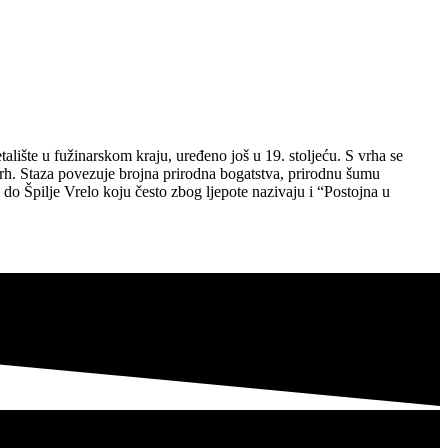
ište u fužinarskom kraju, uređeno još u 19. stoljeću. S vrha se
vrh. Staza povezuje brojna prirodna bogatstva, prirodnu šumu
 do Špilje Vrelo koju često zbog ljepote nazivaju i “Postojna u