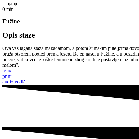
Trajanje
0
min
Fužine
Opis staze
Ova vas lagana staza makadamom, a potom šumskim puteljcima dovodi do
pruža otvoreni pogled prema jezeru Bajer, naselju Fužine, a u pozadin
bukve, vidikovce te krške fenomene zbog kojih je postavljen niz inform
malom”.
.gpx
print
audio vodič