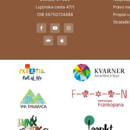
Pravo na
Lujzinska cesta 47/1
Propisi u
OIB 56750724488
Stratešk