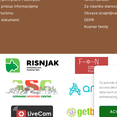
 pristup informacijama
Za vlasnike stanov
 turizmu
Obveze iznajmljiva
i dokumenti
GDPR
Kvarner family
To provide t
access devic
data such as
withdrawing
AC