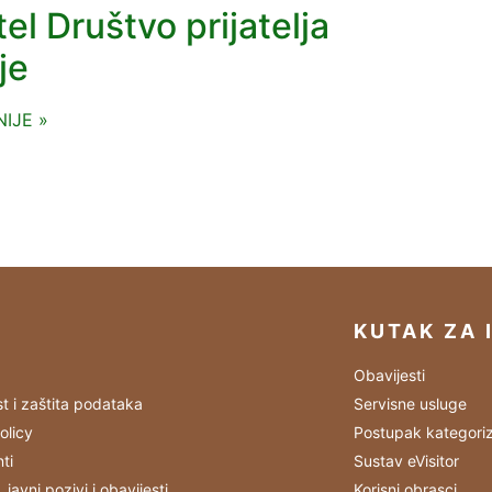
el Društvo prijatelja
ije
IJE »
KUTAK ZA 
Obavijesti
st i zaštita podataka
Servisne usluge
olicy
Postupak kategoriz
ti
Sustav eVisitor
, javni pozivi i obavijesti
Korisni obrasci