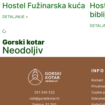
Hostel Fužinarska kuća
Host
bibl
DETALJNIJE »
DETALJN
Gorski kotar
Neodoljiv
INFO
Kontakt
Privatno
Cookie p
051 545 532
Dokumen
visit@gorskikotar.hr
Natječaji
Delnice, 51 300