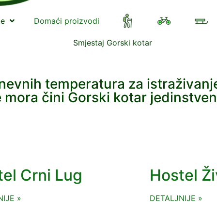
te
Domaći proizvodi
vnih temperatura za istraživanje 
ne mora čini Gorski kotar jedinstv
el Crni Lug
Hostel Ži
IJE »
DETALJNIJE »