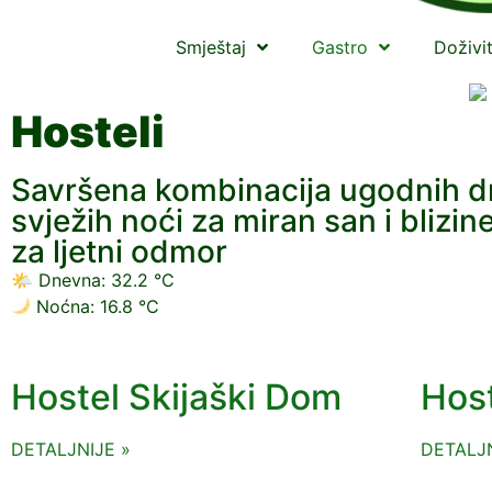
Smještaj
Gastro
Doživi
Hosteli
Savršena kombinacija ugodnih dne
svježih noći za miran san i blizi
za ljetni odmor
🌤
Dnevna:
32.2 °C
Noćna:
16.8 °C
Hostel Skijaški Dom
Host
DETALJNIJE »
DETALJN