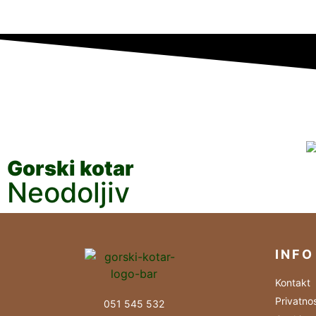
Gorski kotar
Neodoljiv
INFO
Kontakt
Privatno
051 545 532