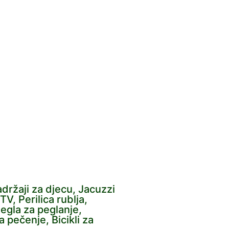
Sadržaji za djecu, Jacuzzi
TV, Perilica rublja,
Pegla za peglanje,
a pečenje, Bicikli za