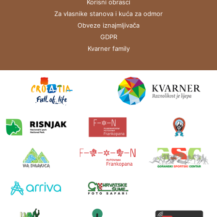
Korisni obrasci
Za vlasnike stanova i kuća za odmor
Obveze iznajmljivača
GDPR
Kvarner family