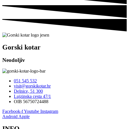
Gorski kotar
Neodoljiv
051 545 532
visit@gorskikotar.hr
Delnice, 51 300
Lujzinska cesta 47/1
OIB 56750724488
Facebook-f
Youtube
Instagram
Android
Apple
INFO