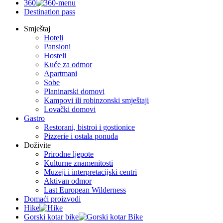
360
Destination pass
Smještaj
Hoteli
Pansioni
Hosteli
Kuće za odmor
Apartmani
Sobe
Planinarski domovi
Kampovi ili robinzonski smještaji
Lovački domovi
Gastro
Restorani, bistroi i gostionice
Pizzerie i ostala ponuda
Doživite
Prirodne ljepote
Kulturne znamenitosti
Muzeji i interpretacijski centri
Aktivan odmor
Last European Wilderness
Domaći proizvodi
Hike
Gorski kotar bike