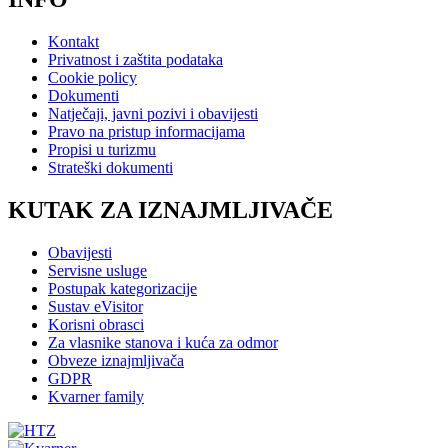
Kontakt
Privatnost i zaštita podataka
Cookie policy
Dokumenti
Natječaji, javni pozivi i obavijesti
Pravo na pristup informacijama
Propisi u turizmu
Strateški dokumenti
KUTAK ZA IZNAJMLJIVAČE
Obavijesti
Servisne usluge
Postupak kategorizacije
Sustav eVisitor
Korisni obrasci
Za vlasnike stanova i kuća za odmor
Obveze iznajmljivača
GDPR
Kvarner family