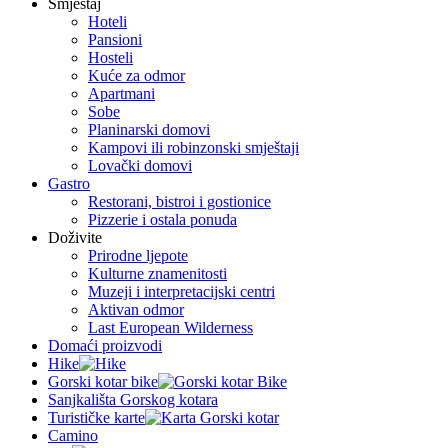
Smještaj
Hoteli
Pansioni
Hosteli
Kuće za odmor
Apartmani
Sobe
Planinarski domovi
Kampovi ili robinzonski smještaji
Lovački domovi
Gastro
Restorani, bistroi i gostionice
Pizzerie i ostala ponuda
Doživite
Prirodne ljepote
Kulturne znamenitosti
Muzeji i interpretacijski centri
Aktivan odmor
Last European Wilderness
Domaći proizvodi
Hike
Gorski kotar bike
Sanjkališta Gorskog kotara
Turističke karte
Camino