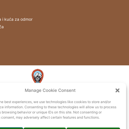
a i kuća za odmor
ča
Manage Cookie Consent
he best experiences, we use technologies like cookies to store and/or
e information. Consenting to these technologies will allow us to process
 browsing behavior or unique IDs on this site. Not consenting or
 consent, may adversely affect certain features and functions.