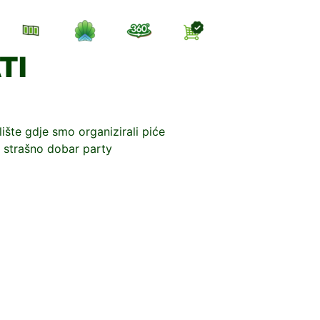
TI
ište gdje smo organizirali piće
a strašno dobar party