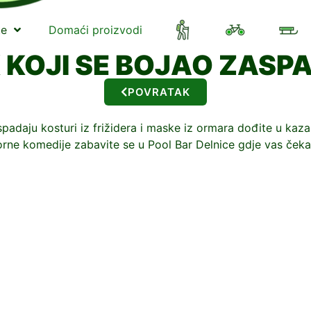
te
Domaći proizvodi
 KOJI SE BOJAO ZASPA
POVRATAK
adaju kosturi iz frižidera i maske iz ormara dođite u kazal
orne komedije zabavite se u Pool Bar Delnice gdje vas ček