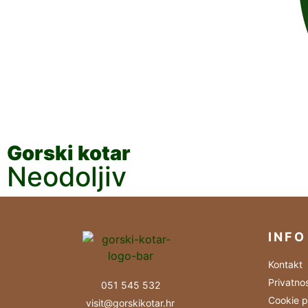
Gorski kotar
Neodoljiv
INFO
Kontakt
Privatno
051 545 532
Cookie p
visit@gorskikotar.hr