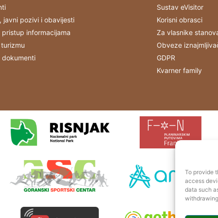
ti
Sustav eVisitor
, javni pozivi i obavijesti
Korisni obrasci
 pristup informacijama
Za vlasnike stanov
 turizmu
Obveze iznajmljiva
i dokumenti
GDPR
Kvarner family
To provide t
access devic
data such as
withdrawing