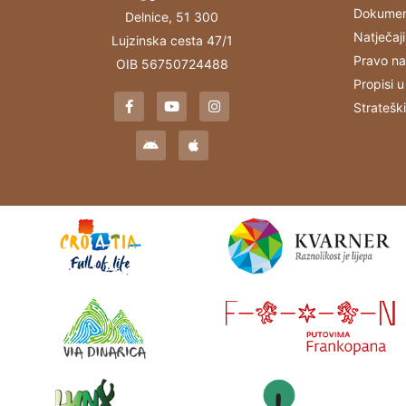
Dokumen
Delnice, 51 300
Natječaji
Lujzinska cesta 47/1
Pravo na
OIB 56750724488
Propisi u
Stratešk