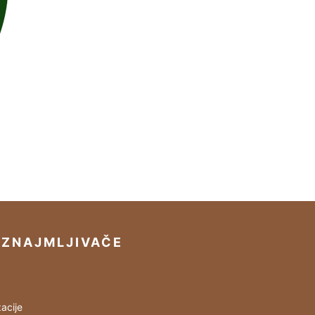
IZNAJMLJIVAČE
acije