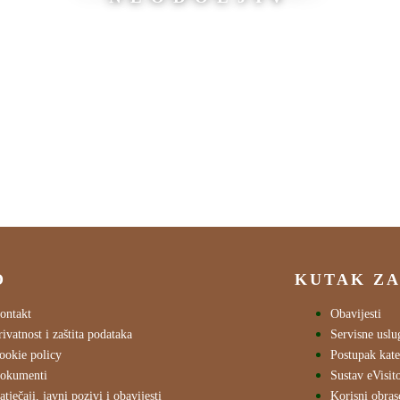
O
KUTAK ZA
ontakt
Obavijesti
rivatnost i zaštita podataka
Servisne uslu
ookie policy
Postupak kate
okumenti
Sustav eVisit
atječaji, javni pozivi i obavijesti
Korisni obras