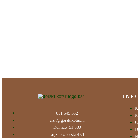
INF
K
051 545 532
P
visit@gorskikotar.hr
C
Delnice, 51 300
D
Lujzinska cesta 47/1
N