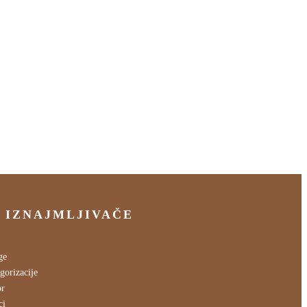
 IZNAJMLJIVAČE
ge
gorizacije
or
ci