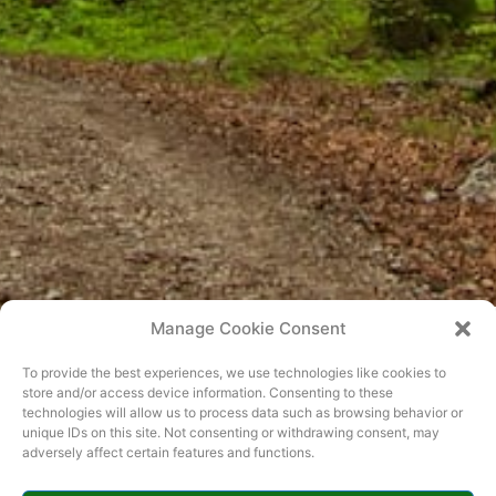
Manage Cookie Consent
To provide the best experiences, we use technologies like cookies to
store and/or access device information. Consenting to these
Daj 5 za gladnu djecu Svijeta! Pozivamo vas na
technologies will allow us to process data such as browsing behavior or
humanitarni koncert na kojem ćemo skupljati novčana
unique IDs on this site. Not consenting or withdrawing consent, may
sredstva za djecu u najsiromašnijim dijelovima svijeta
adversely affect certain features and functions.
kako bi dobili svoj topli obrok kroz program Marijinih