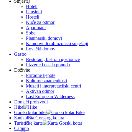
Smještaj
Hoteli
Pansioni
Hosteli
Kuće za odmor
Apartmani
Sobe
Planinarski domovi
Kampovi ili robinzonski smještaji
Lovački domovi
Gastro
Restorani, bistroi i gostionice
Pizzerie i ostala ponuda
Doživite
Prirodne ljepote
Kulturne znamenitosti
Muzeji i interpretacijski centri
Aktivan odmor
Last European Wilderness
Domaći proizvodi
Hike
Gorski kotar bike
Sanjkališta Gorskog kotara
Turističke karte
Camino