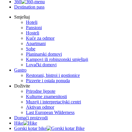
360
Destination pass
Smještaj
Hoteli
Pansioni
Hosteli
Kuće za odmor
Apartmani
Sobe
Planinarski domovi
Kampovi ili robinzonski smještaji
Lovački domovi
Gastro
Restorani, bistroi i gostionice
Pizzerie i ostala ponuda
Doživite
Prirodne ljepote
Kulturne znamenitosti
Muzeji i interpretacijski centri
Aktivan odmor
Last European Wilderness
Domaći proizvodi
Hike
Gorski kotar bike