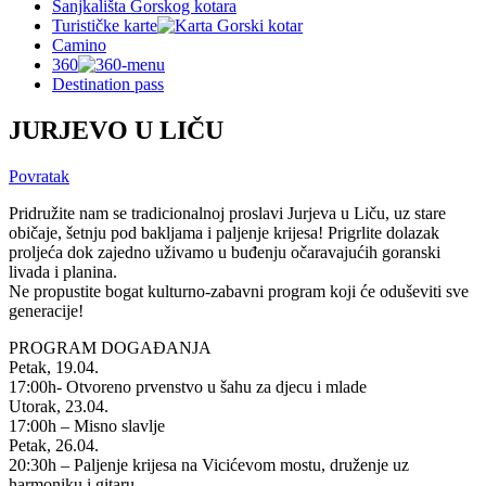
Sanjkališta Gorskog kotara
Turističke karte
Camino
360
Destination pass
JURJEVO U LIČU
Povratak
Pridružite nam se tradicionalnoj proslavi Jurjeva u Liču, uz stare
običaje, šetnju pod bakljama i paljenje krijesa! Prigrlite dolazak
proljeća dok zajedno uživamo u buđenju očaravajućih goranski
livada i planina.
Ne propustite bogat kulturno-zabavni program koji će oduševiti sve
generacije!
PROGRAM DOGAĐANJA
Petak, 19.04.
17:00h- Otvoreno prvenstvo u šahu za djecu i mlade
Utorak, 23.04.
17:00h – Misno slavlje
Petak, 26.04.
20:30h – Paljenje krijesa na Vicićevom mostu, druženje uz
harmoniku i gitaru