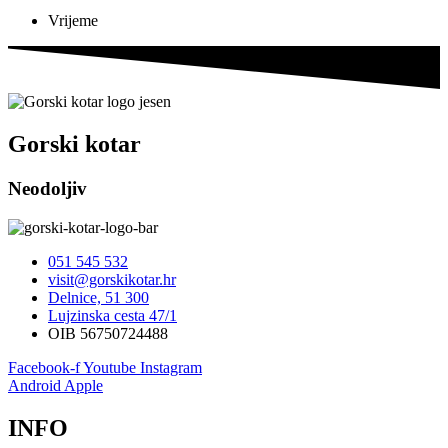
Vrijeme
Gorski kotar
Neodoljiv
051 545 532
visit@gorskikotar.hr
Delnice, 51 300
Lujzinska cesta 47/1
OIB 56750724488
Facebook-f
Youtube
Instagram
Android
Apple
INFO