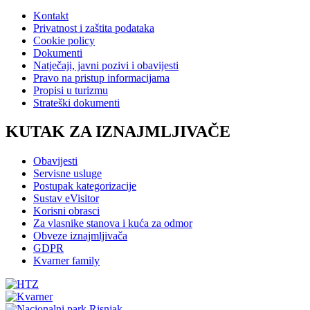
Kontakt
Privatnost i zaštita podataka
Cookie policy
Dokumenti
Natječaji, javni pozivi i obavijesti
Pravo na pristup informacijama
Propisi u turizmu
Strateški dokumenti
KUTAK ZA IZNAJMLJIVAČE
Obavijesti
Servisne usluge
Postupak kategorizacije
Sustav eVisitor
Korisni obrasci
Za vlasnike stanova i kuća za odmor
Obveze iznajmljivača
GDPR
Kvarner family