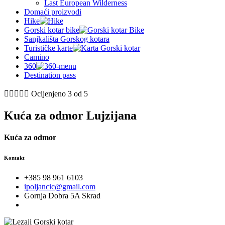
Last European Wilderness
Domaći proizvodi
Hike
Gorski kotar bike
Sanjkališta Gorskog kotara
Turističke karte
Camino
360
Destination pass





Ocijenjeno 3 od 5
Kuća za odmor Lujzijana
Kuća za odmor
Kontakt
+385 98 961 6103
ipoljancic@gmail.com
Gornja Dobra 5A Skrad