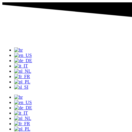
Idi
na
sadržaj