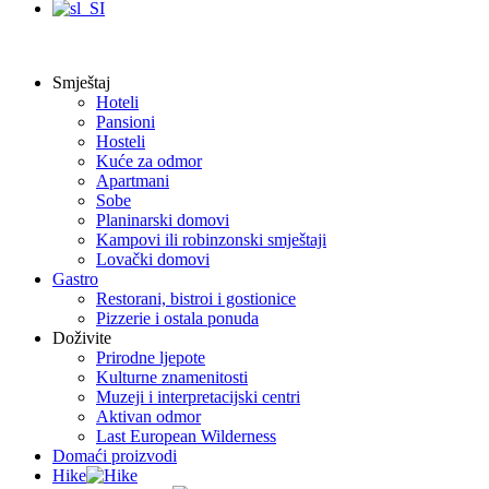
Smještaj
Hoteli
Pansioni
Hosteli
Kuće za odmor
Apartmani
Sobe
Planinarski domovi
Kampovi ili robinzonski smještaji
Lovački domovi
Gastro
Restorani, bistroi i gostionice
Pizzerie i ostala ponuda
Doživite
Prirodne ljepote
Kulturne znamenitosti
Muzeji i interpretacijski centri
Aktivan odmor
Last European Wilderness
Domaći proizvodi
Hike