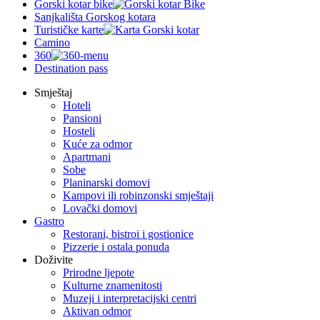
Gorski kotar bike
Sanjkališta Gorskog kotara
Turističke karte
Camino
360
Destination pass
Smještaj
Hoteli
Pansioni
Hosteli
Kuće za odmor
Apartmani
Sobe
Planinarski domovi
Kampovi ili robinzonski smještaji
Lovački domovi
Gastro
Restorani, bistroi i gostionice
Pizzerie i ostala ponuda
Doživite
Prirodne ljepote
Kulturne znamenitosti
Muzeji i interpretacijski centri
Aktivan odmor