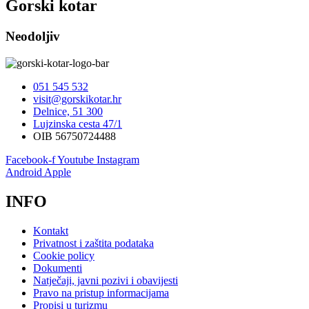
Gorski kotar
Neodoljiv
051 545 532
visit@gorskikotar.hr
Delnice, 51 300
Lujzinska cesta 47/1
OIB 56750724488
Facebook-f
Youtube
Instagram
Android
Apple
INFO
Kontakt
Privatnost i zaštita podataka
Cookie policy
Dokumenti
Natječaji, javni pozivi i obavijesti
Pravo na pristup informacijama
Propisi u turizmu