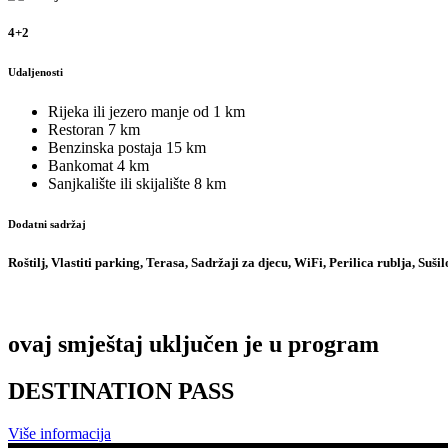
4+2
Udaljenosti
Rijeka ili jezero
manje od 1 km
Restoran
7 km
Benzinska postaja
15 km
Bankomat
4 km
Sanjkalište ili skijalište
8 km
Dodatni sadržaj
Roštilj, Vlastiti parking, Terasa, Sadržaji za djecu, WiFi, Perilica rublja, Suš
ovaj smještaj uključen je u program
DESTINATION PASS
Više informacija