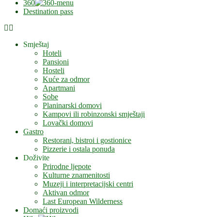
360
Destination pass
Smještaj
Hoteli
Pansioni
Hosteli
Kuće za odmor
Apartmani
Sobe
Planinarski domovi
Kampovi ili robinzonski smještaji
Lovački domovi
Gastro
Restorani, bistroi i gostionice
Pizzerie i ostala ponuda
Doživite
Prirodne ljepote
Kulturne znamenitosti
Muzeji i interpretacijski centri
Aktivan odmor
Last European Wilderness
Domaći proizvodi