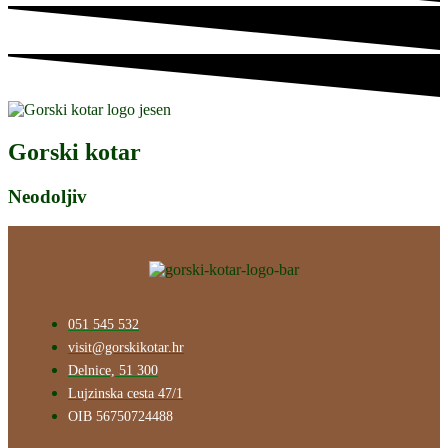
Gorski kotar
Neodoljiv
051 545 532
visit@gorskikotar.hr
Delnice, 51 300
Lujzinska cesta 47/1
OIB 56750724488