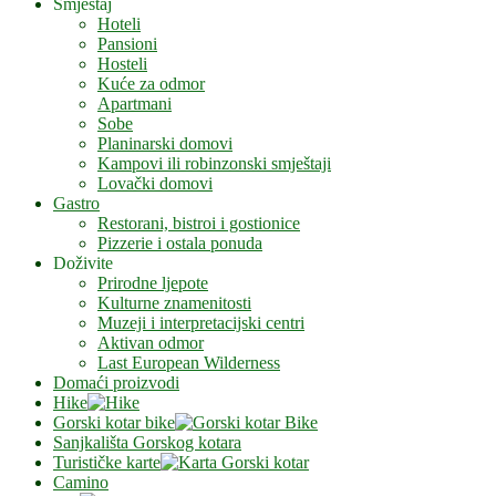
Smještaj
Hoteli
Pansioni
Hosteli
Kuće za odmor
Apartmani
Sobe
Planinarski domovi
Kampovi ili robinzonski smještaji
Lovački domovi
Gastro
Restorani, bistroi i gostionice
Pizzerie i ostala ponuda
Doživite
Prirodne ljepote
Kulturne znamenitosti
Muzeji i interpretacijski centri
Aktivan odmor
Last European Wilderness
Domaći proizvodi
Hike
Gorski kotar bike
Sanjkališta Gorskog kotara
Turističke karte
Camino