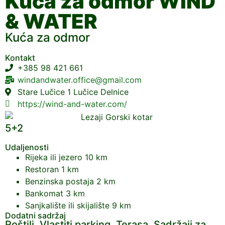
Kuća za odmor WIND
& WATER
Kuća za odmor
Kontakt
+385 98 421 661
windandwater.office@gmail.com
Stare Lučice 1 Lučice Delnice
https://wind-and-water.com/
5+2
Udaljenosti
Rijeka ili jezero
10 km
Restoran
1 km
Benzinska postaja
2 km
Bankomat
3 km
Sanjkalište ili skijalište
9 km
Dodatni sadržaj
Roštilj, Vlastiti parking, Terasa, Sadržaji za