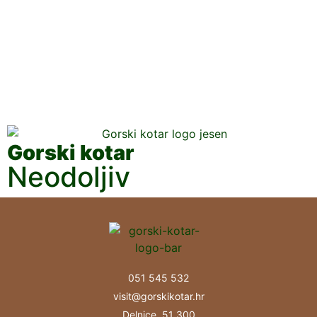
Gorski kotar
Neodoljiv
051 545 532
visit@gorskikotar.hr
Delnice, 51 300