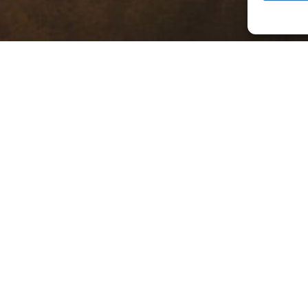
KUTAK ZA 
Obavijesti
st i zaštita podataka
Servisne usluge
olicy
Postupak kategoriz
ti
Sustav eVisitor
, javni pozivi i obavijesti
Korisni obrasci
 pristup informacijama
Za vlasnike stanov
 turizmu
Obveze iznajmljiva
i dokumenti
GDPR
Kvarner family