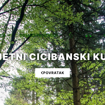
ITE
DOMAĆI PROIZVODI
JETNI CICIBANSKI K
POVRATAK