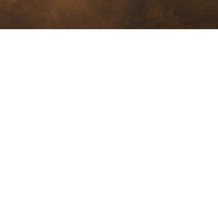
INFO
Kontakt
Privatno
051 545 532
Cookie p
visit@gorskikotar.hr
Dokumen
Delnice, 51 300
Natječaji
Lujzinska cesta 47/1
Pravo na
OIB 56750724488
Propisi u
Stratešk