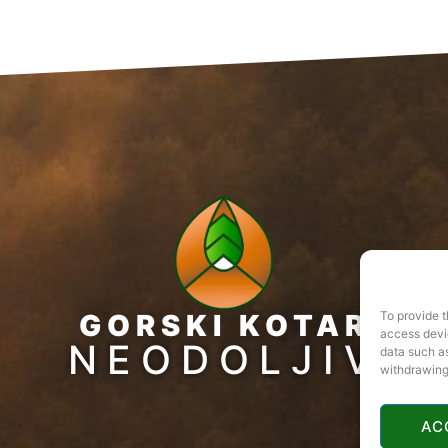
GORSKI KOTAR
To provide t
access devic
NEODOLJIV
data such as
withdrawing
AC