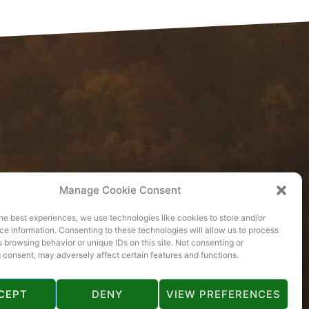
Manage Cookie Consent
he best experiences, we use technologies like cookies to store and/or
e information. Consenting to these technologies will allow us to process
 browsing behavior or unique IDs on this site. Not consenting or
 consent, may adversely affect certain features and functions.
CEPT
DENY
VIEW PREFERENCES