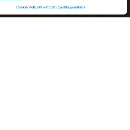
Cookie Policy
Privatnost i zaštita podataka
IZNAJMLJIVAČE
acije
a i kuća za odmor
ča