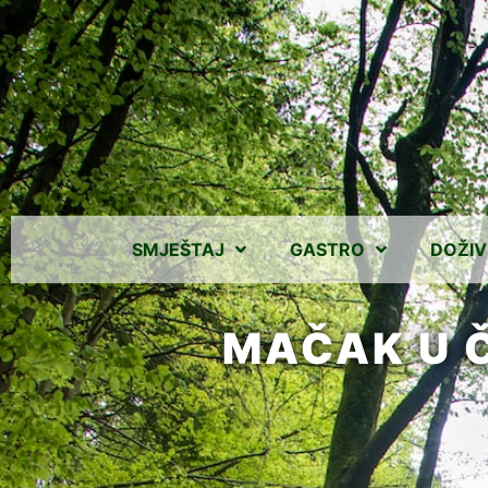
SMJEŠTAJ
GASTRO
DOŽIV
MAČAK U 