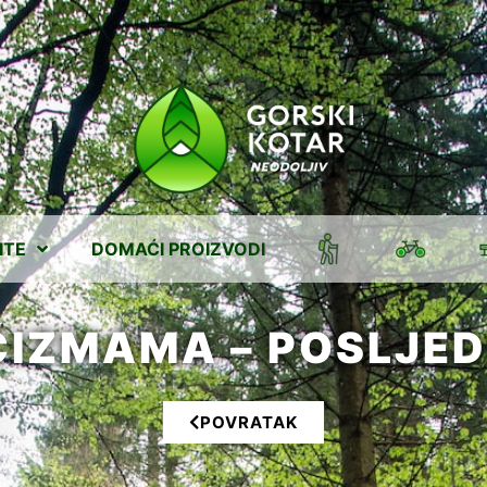
ITE
DOMAĆI PROIZVODI
ČIZMAMA – POSLJED
POVRATAK