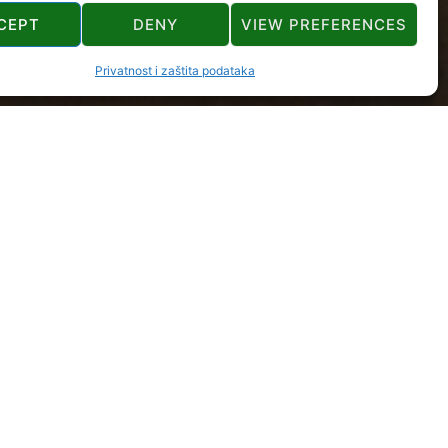
CEPT
DENY
VIEW PREFERENCES
Privatnost i zaštita podataka
IZNAJMLJIVAČE
acije
a i kuća za odmor
ča