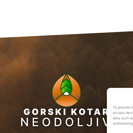
To provide t
GORSKI KOTAR
access devic
NEODOLJIV
data such as
withdrawing