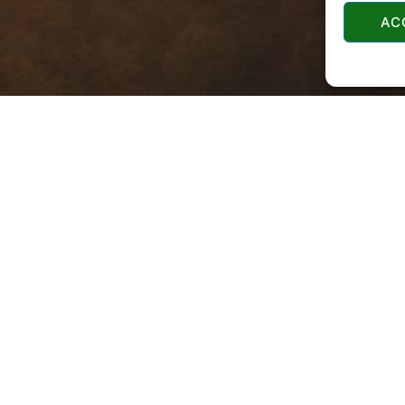
AC
KUTAK ZA 
Obavijesti
st i zaštita podataka
Servisne usluge
olicy
Postupak kategoriz
ti
Sustav eVisitor
, javni pozivi i obavijesti
Korisni obrasci
 pristup informacijama
Za vlasnike stanov
 turizmu
Obveze iznajmljiva