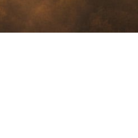
INFO
Kontakt
Privatno
Cookie p
051 545 532
Dokumen
visit@gorskikotar.hr
Natječaji
Delnice, 51 300
Pravo na
Lujzinska cesta 47/1
Propisi u
OIB 56750724488