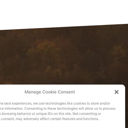
Manage Cookie Consent
he best experiences, we use technologies like cookies to store and/or
e information. Consenting to these technologies will allow us to process
 browsing behavior or unique IDs on this site. Not consenting or
 consent, may adversely affect certain features and functions.