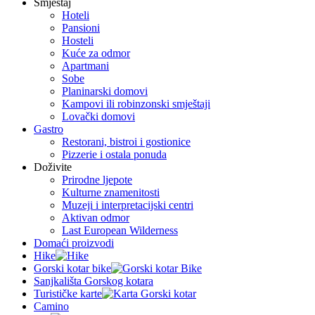
Smještaj
Hoteli
Pansioni
Hosteli
Kuće za odmor
Apartmani
Sobe
Planinarski domovi
Kampovi ili robinzonski smještaji
Lovački domovi
Gastro
Restorani, bistroi i gostionice
Pizzerie i ostala ponuda
Doživite
Prirodne ljepote
Kulturne znamenitosti
Muzeji i interpretacijski centri
Aktivan odmor
Last European Wilderness
Domaći proizvodi
Hike
Gorski kotar bike
Sanjkališta Gorskog kotara
Turističke karte
Camino