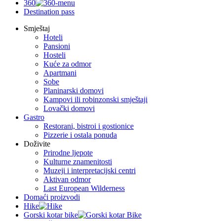
360
Destination pass
Smještaj
Hoteli
Pansioni
Hosteli
Kuće za odmor
Apartmani
Sobe
Planinarski domovi
Kampovi ili robinzonski smještaji
Lovački domovi
Gastro
Restorani, bistroi i gostionice
Pizzerie i ostala ponuda
Doživite
Prirodne ljepote
Kulturne znamenitosti
Muzeji i interpretacijski centri
Aktivan odmor
Last European Wilderness
Domaći proizvodi
Hike
Gorski kotar bike