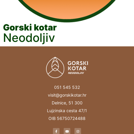
Gorski kotar
Neodoljiv
051 545 532
visit@gorskikotar.hr
Delnice, 51 300
Lujzinska cesta 47/1
OIB 56750724488