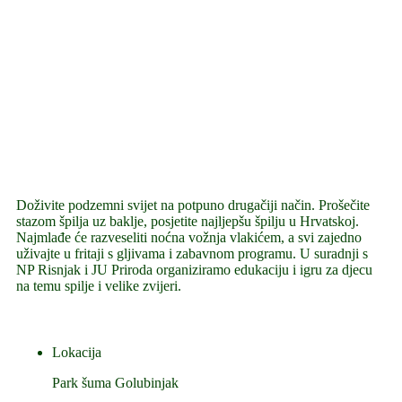
Doživite podzemni svijet na potpuno drugačiji način. Prošečite
stazom špilja uz baklje, posjetite najljepšu špilju u Hrvatskoj.
Najmlađe će razveseliti noćna vožnja vlakićem, a svi zajedno
uživajte u fritaji s gljivama i zabavnom programu. U suradnji s
NP Risnjak i JU Priroda organiziramo edukaciju i igru za djecu
na temu spilje i velike zvijeri.
Lokacija
Park šuma Golubinjak