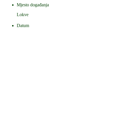
Mjesto događanja
Lokve
Datum
14.10.2023.
Vrijeme
18:00