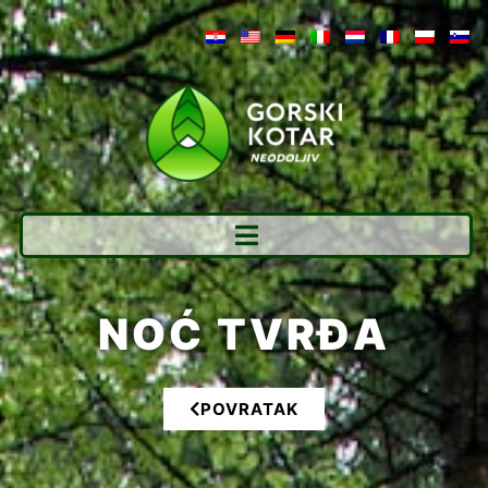
NOĆ TVRĐA
POVRATAK