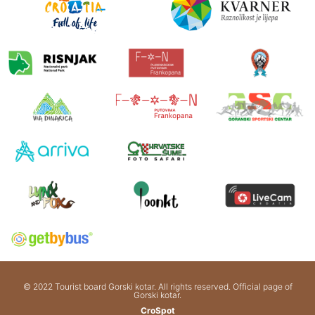
© 2022 Tourist board Gorski kotar. All rights reserved. Official page of
Gorski kotar.
CroSpot