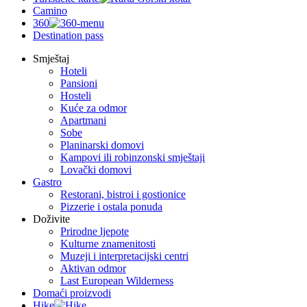
Camino
360
Destination pass
Smještaj
Hoteli
Pansioni
Hosteli
Kuće za odmor
Apartmani
Sobe
Planinarski domovi
Kampovi ili robinzonski smještaji
Lovački domovi
Gastro
Restorani, bistroi i gostionice
Pizzerie i ostala ponuda
Doživite
Prirodne ljepote
Kulturne znamenitosti
Muzeji i interpretacijski centri
Aktivan odmor
Last European Wilderness
Domaći proizvodi
Hike