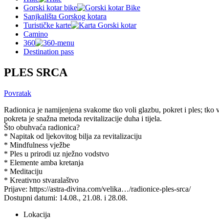
Gorski kotar bike
Sanjkališta Gorskog kotara
Turističke karte
Camino
360
Destination pass
PLES SRCA
Povratak
Radionica je namijenjena svakome tko voli glazbu, pokret i ples; tko vol
pokreta je snažna metoda revitalizacije duha i tijela.
Što obuhvaća radionica?
* Napitak od ljekovitog bilja za revitalizaciju
* Mindfulness vježbe
* Ples u prirodi uz nježno vodstvo
* Elemente amba kretanja
* Meditaciju
* Kreativno stvaralaštvo
Prijave: https://astra-divina.com/velika…/radionice-ples-srca/
Dostupni datumi: 14.08., 21.08. i 28.08.
Lokacija