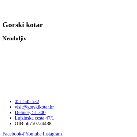
Gorski kotar
Neodoljiv
051 545 532
visit@gorskikotar.hr
Delnice, 51 300
Lujzinska cesta 47/1
OIB 56750724488
Facebook-f
Youtube
Instagram