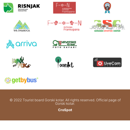
© 2022 Tourist board Gorski kotar. All rights reserved. Official page of
Gorski kotar.
CroSpot