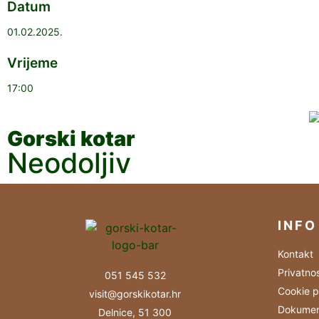
Datum
01.02.2025.
Vrijeme
17:00
Gorski kotar
Neodoljiv
INFO
Kontakt
Privatno
051 545 532
Cookie p
visit@gorskikotar.hr
Dokumen
Delnice, 51 300