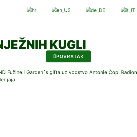
NJEŽNIH KUGLI
POVRATAK
i DND Fužine i Garden´s gifta uz vodstvo Antonie Čop. Radion
er jaja.