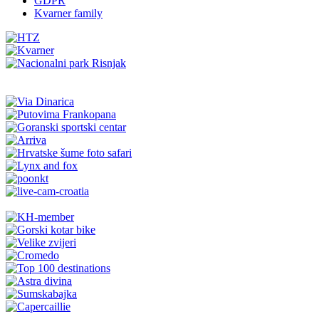
GDPR
Kvarner family