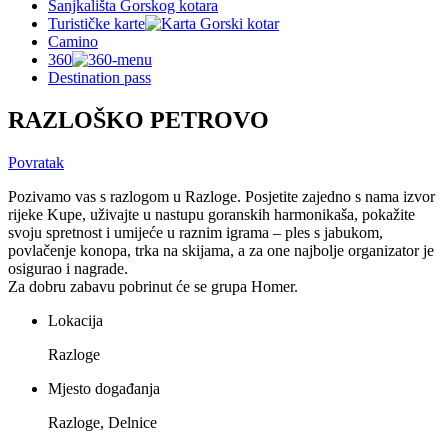
Sanjkališta Gorskog kotara
Turističke karte
Camino
360
Destination pass
RAZLOŠKO PETROVO
Povratak
Pozivamo vas s razlogom u Razloge. Posjetite zajedno s nama izvor
rijeke Kupe, uživajte u nastupu goranskih harmonikaša, pokažite
svoju spretnost i umijeće u raznim igrama – ples s jabukom,
povlačenje konopa, trka na skijama, a za one najbolje organizator je
osigurao i nagrade.
Za dobru zabavu pobrinut će se grupa Homer.
Lokacija
Razloge
Mjesto događanja
Razloge, Delnice