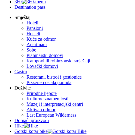
360
Destination pass
Smještaj
Hoteli
Pansioni
Hosteli
Kuće za odmor
Apartmani
Sobe
Planinarski domovi
Kampovi ili robinzonski smještaji
Lovački domovi
Gastro
Restorani, bistroi i gostionice
Pizzerie i ostala ponuda
Doživite
Prirodne ljepote
Kulturne znamenitosti
Muzeji i interpretacijski centri
Aktivan odmor
Last European Wilderness
Domaći proizvodi
Hike
Gorski kotar bike