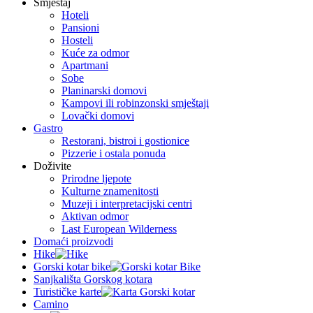
Smještaj
Hoteli
Pansioni
Hosteli
Kuće za odmor
Apartmani
Sobe
Planinarski domovi
Kampovi ili robinzonski smještaji
Lovački domovi
Gastro
Restorani, bistroi i gostionice
Pizzerie i ostala ponuda
Doživite
Prirodne ljepote
Kulturne znamenitosti
Muzeji i interpretacijski centri
Aktivan odmor
Last European Wilderness
Domaći proizvodi
Hike
Gorski kotar bike
Sanjkališta Gorskog kotara
Turističke karte
Camino