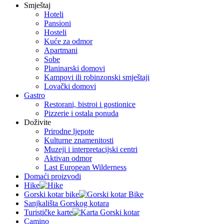
Smještaj
Hoteli
Pansioni
Hosteli
Kuće za odmor
Apartmani
Sobe
Planinarski domovi
Kampovi ili robinzonski smještaji
Lovački domovi
Gastro
Restorani, bistroi i gostionice
Pizzerie i ostala ponuda
Doživite
Prirodne ljepote
Kulturne znamenitosti
Muzeji i interpretacijski centri
Aktivan odmor
Last European Wilderness
Domaći proizvodi
Hike
Gorski kotar bike
Sanjkališta Gorskog kotara
Turističke karte
Camino