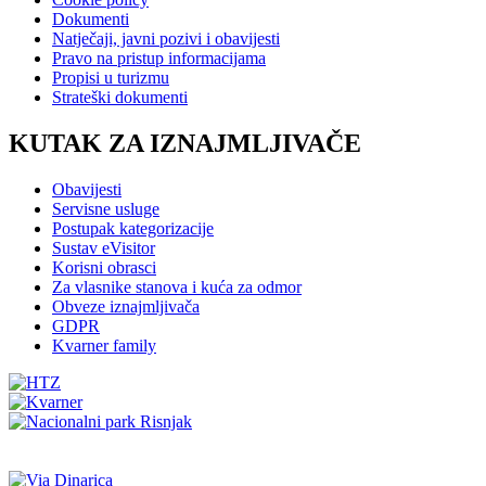
Dokumenti
Natječaji, javni pozivi i obavijesti
Pravo na pristup informacijama
Propisi u turizmu
Strateški dokumenti
KUTAK ZA IZNAJMLJIVAČE
Obavijesti
Servisne usluge
Postupak kategorizacije
Sustav eVisitor
Korisni obrasci
Za vlasnike stanova i kuća za odmor
Obveze iznajmljivača
GDPR
Kvarner family