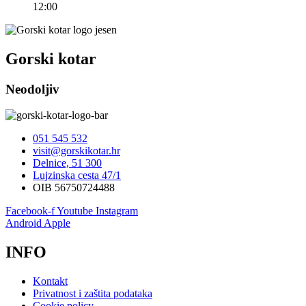
12:00
Gorski kotar
Neodoljiv
051 545 532
visit@gorskikotar.hr
Delnice, 51 300
Lujzinska cesta 47/1
OIB 56750724488
Facebook-f
Youtube
Instagram
Android
Apple
INFO
Kontakt
Privatnost i zaštita podataka
Cookie policy