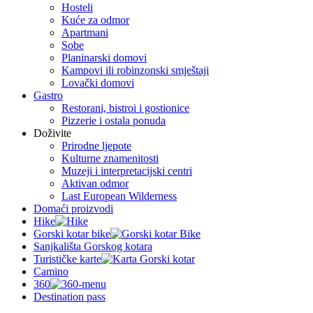
Hosteli
Kuće za odmor
Apartmani
Sobe
Planinarski domovi
Kampovi ili robinzonski smještaji
Lovački domovi
Gastro
Restorani, bistroi i gostionice
Pizzerie i ostala ponuda
Doživite
Prirodne ljepote
Kulturne znamenitosti
Muzeji i interpretacijski centri
Aktivan odmor
Last European Wilderness
Domaći proizvodi
Hike
Gorski kotar bike
Sanjkališta Gorskog kotara
Turističke karte
Camino
360
Destination pass