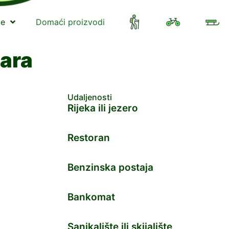
te
Domaći proizvodi
ara
Udaljenosti
Rijeka ili jezero
Restoran
Benzinska postaja
Bankomat
Sanjkalište ili skijalište