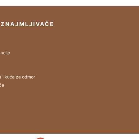
IZNAJMLJIVAČE
acije
a i kuća za odmor
ča