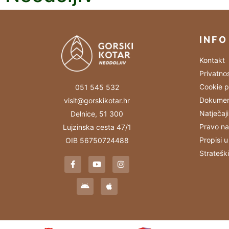
INFO
Kontakt
Privatno
Cookie p
051 545 532
Dokumen
visit@gorskikotar.hr
Natječaji
Delnice, 51 300
Pravo na
Lujzinska cesta 47/1
Propisi u
OIB 56750724488
Stratešk