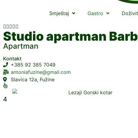
Smještaj
Gastro
Doživi





Studio apartman Barb
Apartman
Kontakt
+385 92 385 7049
antoniafuzine@gmail.com
Slavica 12a, Fužine
4