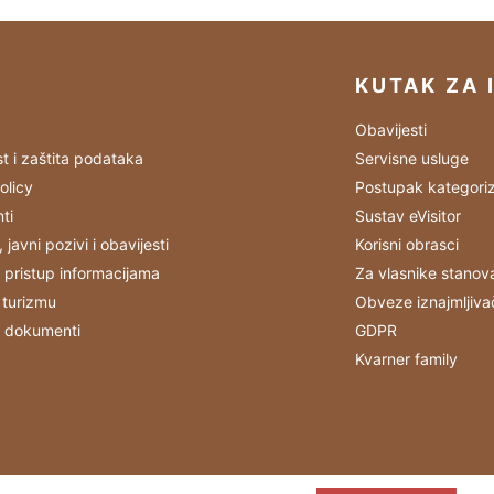
KUTAK ZA 
Obavijesti
st i zaštita podataka
Servisne usluge
olicy
Postupak kategoriz
ti
Sustav eVisitor
, javni pozivi i obavijesti
Korisni obrasci
 pristup informacijama
Za vlasnike stanov
 turizmu
Obveze iznajmljiva
i dokumenti
GDPR
Kvarner family