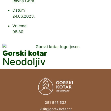
Ravna Gora
Datum
24.06.2023.
Vrijeme
08:30
Gorski kotar
Neodoljiv
051 545 532
visit@gorskikotar.hr