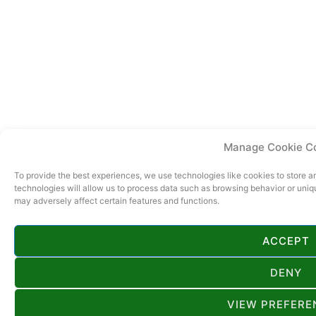
Manage Cookie C
To provide the best experiences, we use technologies like cookies to store 
technologies will allow us to process data such as browsing behavior or uniq
may adversely affect certain features and functions.
ACCEPT
DENY
VIEW PREFERE