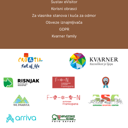
Sustav eVisitor
Korisni obrasci
Za vlasnike stanova i kuća za odmor
Obveze iznajmljivača
GDPR
Kvarner family