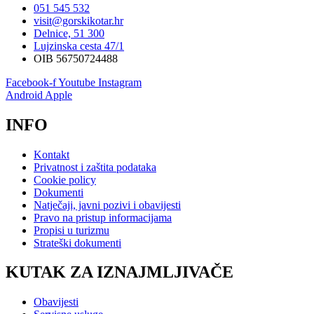
051 545 532
visit@gorskikotar.hr
Delnice, 51 300
Lujzinska cesta 47/1
OIB 56750724488
Facebook-f
Youtube
Instagram
Android
Apple
INFO
Kontakt
Privatnost i zaštita podataka
Cookie policy
Dokumenti
Natječaji, javni pozivi i obavijesti
Pravo na pristup informacijama
Propisi u turizmu
Strateški dokumenti
KUTAK ZA IZNAJMLJIVAČE
Obavijesti