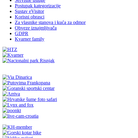
Servisne usluge
Postupak kategorizacije
Sustav eVisitor
Korisni obrasci
Za vlasnike stanova i kuća za odmor
Obveze iznajmljivača
GDPR
Kvarner family