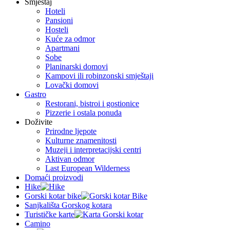
Smještaj
Hoteli
Pansioni
Hosteli
Kuće za odmor
Apartmani
Sobe
Planinarski domovi
Kampovi ili robinzonski smještaji
Lovački domovi
Gastro
Restorani, bistroi i gostionice
Pizzerie i ostala ponuda
Doživite
Prirodne ljepote
Kulturne znamenitosti
Muzeji i interpretacijski centri
Aktivan odmor
Last European Wilderness
Domaći proizvodi
Hike
Gorski kotar bike
Sanjkališta Gorskog kotara
Turističke karte
Camino