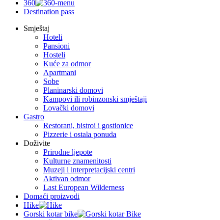
360
Destination pass
Smještaj
Hoteli
Pansioni
Hosteli
Kuće za odmor
Apartmani
Sobe
Planinarski domovi
Kampovi ili robinzonski smještaji
Lovački domovi
Gastro
Restorani, bistroi i gostionice
Pizzerie i ostala ponuda
Doživite
Prirodne ljepote
Kulturne znamenitosti
Muzeji i interpretacijski centri
Aktivan odmor
Last European Wilderness
Domaći proizvodi
Hike
Gorski kotar bike