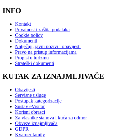
INFO
Kontakt
Privatnost i zaštita podataka
Cookie policy
Dokumenti
Natječaji, javni pozivi i obavijesti
Pravo na pristup informacijama
Propisi u turizmu
Strateški dokumenti
KUTAK ZA IZNAJMLJIVAČE
Obavijesti
Servisne usluge
Postupak kategorizacije
Sustav eVisitor
Korisni obrasci
Za vlasnike stanova i kuća za odmor
Obveze iznajmljivača
GDPR
Kvarner family