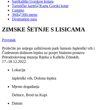
Sanjkališta Gorskog kotara
Turističke karte
Camino
360
Destination pass
ZIMSKE ŠETNJE S LISICAMA
Povratak
Prošećite po snijegu zaštićenom park šumom Japlenški vrh i
Čudesnom dolinom leptira uz posjet Stalnom postavu
Prirodoslovnog muzeja Rijeka u Kaštelu Zrinskih.
17.-18.12.2022.
Lokacija
Japlenški vrh, Dolona leptira
Mjesto događanja
Delnice, Brod na Kupi
Datum