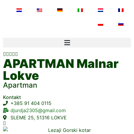





APARTMAN Malnar
Lokve
Apartman
Kontakt
+385 91 404 0115
djurdja2305@gmail.com
SLEME 25, 51316 LOKVE