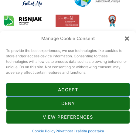
Manage Cookie Consent
To provide the best experiences, we use technologies like cookies to
store and/or access device information. Consenting to these
technologies will allow us to process data such as browsing behavior or
unique IDs on this site. Not consenting or withdrawing consent, may
adversely affect certain features and functions.
ACCEPT
DENY
VIEW PREFERENCES
© 2022 Tourist board Gorski kotar. All rights reserved. Official page of
Gorski kotar.
CroSpot
Cookie Policy
Privatnost i zaštita podataka