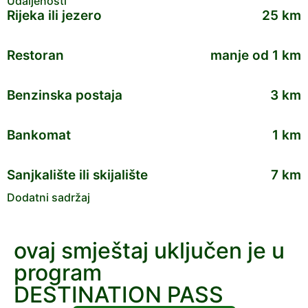
Udaljenosti
Rijeka ili jezero
25 km
Restoran
manje od 1 km
Benzinska postaja
3 km
Bankomat
1 km
Sanjkalište ili skijalište
7 km
Dodatni sadržaj
ovaj smještaj uključen je u
program
DESTINATION PASS