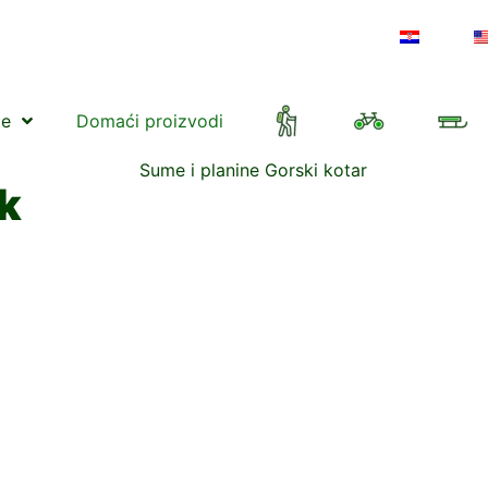
te
Domaći proizvodi
ak