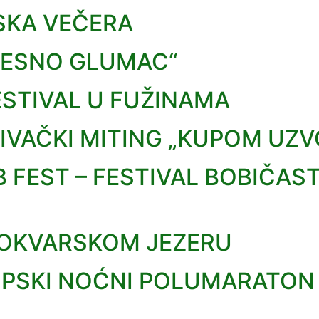
SKA VEČERA
 DESNO GLUMAC“
FESTIVAL U FUŽINAMA
IVAČKI MITING „KUPOM UZ
B FEST – FESTIVAL BOBIČAS
LOKVARSKOM JEZERU
UPSKI NOĆNI POLUMARATON