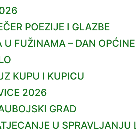
2026
VEČER POEZIJE I GLAZBE
A U FUŽINAMA – DAN OPĆINE
LO
UZ KUPU I KUPICU
ICE 2026
KAUBOJSKI GRAD
NATJECANJE U SPRAVLJANJU