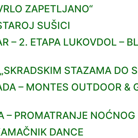
VRLO ZAPETLJANO“
TAROJ SUŠICI
 – 2. ETAPA LUKOVDOL – BL
„SKRADSKIM STAZAMA DO S
JADA – MONTES OUTDOOR & 
A – PROMATRANJE NOĆNOG
 KAMAČNIK DANCE