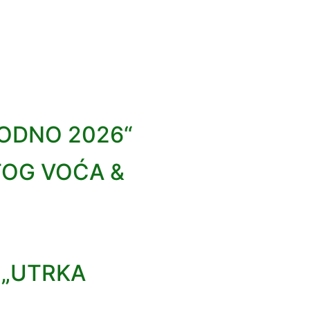
VODNO 2026“
TOG VOĆA &
 „UTRKA