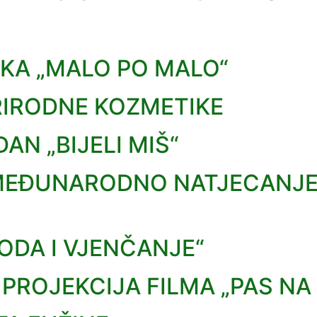
KA „MALO PO MALO“
RIRODNE KOZMETIKE
AN „BIJELI MIŠ“
– MEĐUNARODNO NATJECANJE
ODA I VJENČANJE“
 PROJEKCIJA FILMA „PAS NA