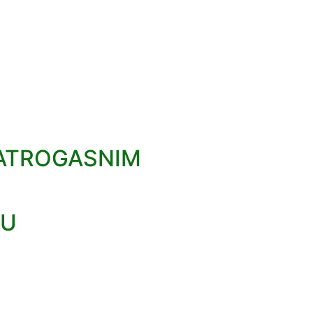
VATROGASNIM
RU